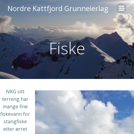
Skip
Nordre Kattfjord Grunneierlag
to
content
Fiske
NKG sitt
terreng har
mange fine
fiskevann for
stangfiske
etter ørret